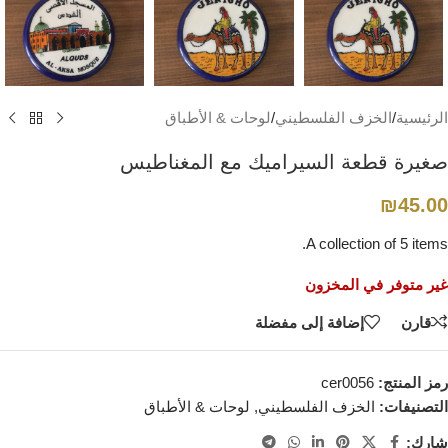
الرئيسية
/
الخزف الفلسطيني
/
لوحات & الأطباق
صغيرة قطعة السيراميك مع المغناطيس
₪
45.00
A collection of 5 items.
غير متوفر في المخزون
قارن
إضافة إلى مفضلة
رمز المنتج:
cer0056
التصنيفات:
الخزف الفلسطيني
,
لوحات & الأطباق
شارك: